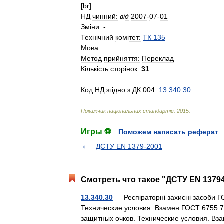
[
br
]
НД
чинний:
в
і
д
2007
-
07
-
01
Зм
і
ни:
-
Техн
і
чний
ком
і
тет:
ТК
135
Мова:
Метод
прийняття:
Переклад
К
і
льк
і
сть
стор
і
нок:
31
—————
Код
НД
зг
і
дно
з
ДК
004:
13
.
340
.
30
Покажчик
нац
і
ональних
стандарт
і
в
.
2015
.
Игры ⚽
Поможем написать реферат
ДСТУ EN 1379-2001
Смотреть что такое "ДСТУ EN 13794
13.340.30
— Респіраторні захисні засоби 
Технические условия. Взамен ГОСТ 6755 7
защитных очков. Технические условия. В