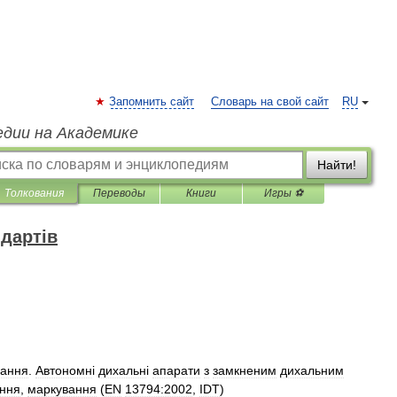
Запомнить сайт
Словарь на свой сайт
RU
едии на Академике
Найти!
Толкования
Переводы
Книги
Игры ⚽
дартів
хання
.
Автономн
і
дихальн
і
апарати
з
замкненим
дихальним
ння
,
маркування
(
EN
13794:2002
,
IDT
)