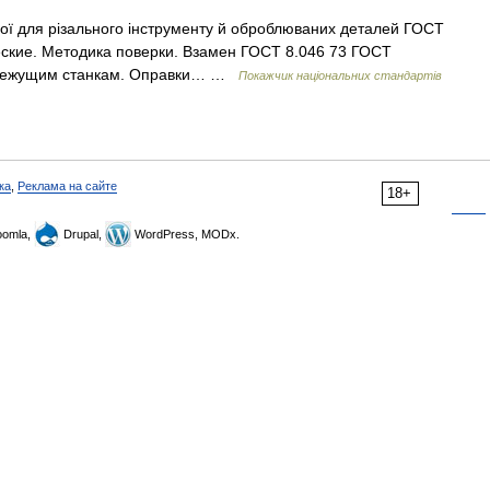
рої для різального інструменту й оброблюваних деталей ГОСТ
еские. Методика поверки. Взамен ГОСТ 8.046 73 ГОСТ
лорежущим станкам. Оправки… …
Покажчик національних стандартів
ка
,
Реклама на сайте
18+
omla,
Drupal,
WordPress, MODx.