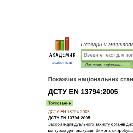
Словари и энциклоп
academic.ru
Покажчик національних стандартів
Покажчик національних стан
ДСТУ EN 13794:2005
Толкование
ДСТУ
EN
13794:2005
ДСТУ
EN
13794:2005
Засоби
і
ндив
і
дуального
захисту
орган
і
в
ди
контуром
для
евакуац
і
ї
.
Вимоги
,
випробува